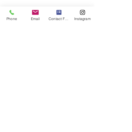
このイベントをシェア
Phone
Email
Contact Form
Instagram
コピーライト
© 2018 Captain Bobs Picnic
Sail/
Tenshi No Umi Picnic - All Rights Reserved
電話番号
: 808-942-5077
イーメイル:
info@captainbobspicnicsail.com
Mailing Address:
3615 Harding Avenue, Suite 203
Honolulu, HI 96816
Physical Address:
Heeia Kea Small Boat Harbor