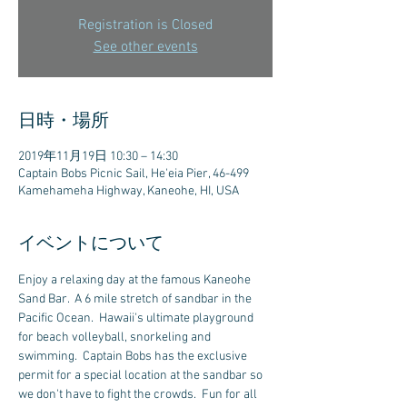
Registration is Closed
See other events
日時・場所
2019年11月19日 10:30 – 14:30
Captain Bobs Picnic Sail, He'eia Pier, 46-499
Kamehameha Highway, Kaneohe, HI, USA
イベントについて
Enjoy a relaxing day at the famous Kaneohe 
Sand Bar.  A 6 mile stretch of sandbar in the 
Pacific Ocean.  Hawaii's ultimate playground 
for beach volleyball, snorkeling and 
swimming.  Captain Bobs has the exclusive 
permit for a special location at the sandbar so 
we don't have to fight the crowds.  Fun for all 